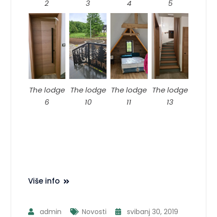
2
3
4
5
The lodge
The lodge
The lodge
The lodge
6
10
11
13
Više info
admin
Novosti
svibanj 30, 2019