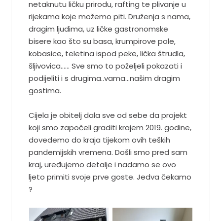
netaknutu ličku prirodu, rafting te plivanje u
rijekama koje možemo piti. Druženja s nama,
dragim ljudima, uz ličke gastronomske
bisere kao što su basa, krumpirove pole,
kobasice, teletina ispod peke, lička štrudla,
šljivovica…… Sve smo to poželjeli pokazati i
podijeliti i s drugima..vama…našim dragim
gostima.
Cijela je obitelj dala sve od sebe da projekt
koji smo započeli graditi krajem 2019. godine,
dovedemo do kraja tijekom ovih teških
pandemijskih vremena. Došli smo pred sam
kraj, uređujemo detalje i nadamo se ovo
ljeto primiti svoje prve goste. Jedva čekamo
?